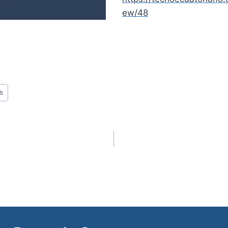
ew/48
s