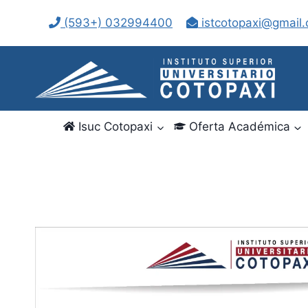
Saltar
(593+) 032994400
istcotopaxi@gmail
al
contenido
Isuc Cotopaxi
Oferta Académica