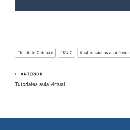
Post Views:
888
Etiquetas
#
Instituto Cotopaxi
#
ISUC
#
publicaciones académica
de
la
entrada:
Navegación
ANTERIOR
Tutoriales aula virtual
de
entradas