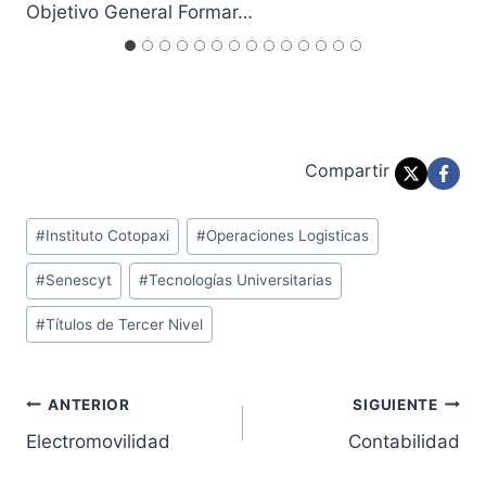
Objetivo General Formar…
Post Views:
12.875
Compartir
Etiquetas
#
Instituto Cotopaxi
#
Operaciones Logisticas
de
#
Senescyt
#
Tecnologías Universitarias
la
entrada:
#
Títulos de Tercer Nivel
Navegación
ANTERIOR
SIGUIENTE
Electromovilidad
Contabilidad
de