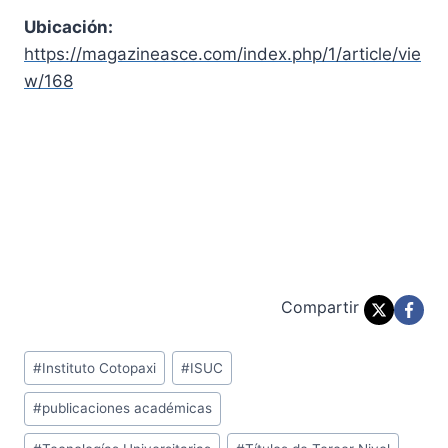
Ubicación:
https://magazineasce.com/index.php/1/article/vie
w/168
Post Views:
779
Compartir
Etiquetas
#
Instituto Cotopaxi
#
ISUC
de
#
publicaciones académicas
la
entrada: