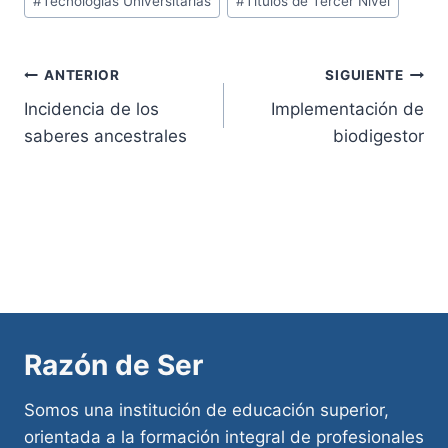
#
Tecnologías Universitarias
#
Títulos de Tercer Nivel
Navegación
ANTERIOR
SIGUIENTE
Incidencia de los
Implementación de
de
saberes ancestrales
biodigestor
entradas
Razón de Ser
Somos una institución de educación superior,
orientada a la formación integral de profesionales