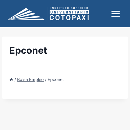
Saltar
al
contenido
Epconet
/
Bolsa Empleo
/
Epconet