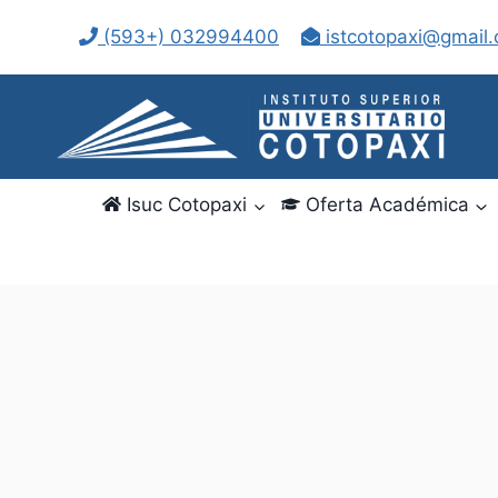
Saltar
(593+) 032994400
istcotopaxi@gmail
al
contenido
Isuc Cotopaxi
Oferta Académica