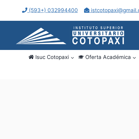
Saltar
(593+) 032994400
istcotopaxi@gmail
al
contenido
Isuc Cotopaxi
Oferta Académica