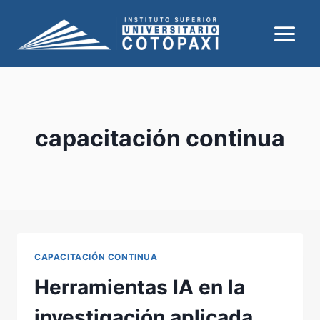
Saltar
al
contenido
capacitación continua
CAPACITACIÓN CONTINUA
Herramientas IA en la
investigación aplicada