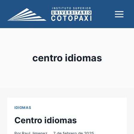
Saltar
al
contenido
centro idiomas
IDIOMAS
Centro idiomas
Por
Raul Jimenez
7 de febrero de 2025