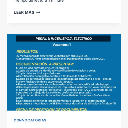
Tiempo de lectura
1
minute
LICENCIADO/A
LEER MÁS
EN
CIENCIAS
DE
LA
EDUCACIÓN,
MENCIÓN
INGLES
CONVOCATORIAS