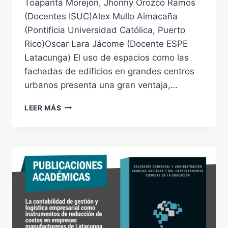
Toapanta Morejon, Jhonny Orozco Ramos
(Docentes ISUC)Alex Mullo Aimacaña
(Pontificia Universidad Católica, Puerto
Rico)Oscar Lara Jácome (Docente ESPE
Latacunga) El uso de espacios como las
fachadas de edificios en grandes centros
urbanos presenta una gran ventaja,…
ANALYSIS
LEER MÁS
OF
THE
USE
OF
SOLAR
PANELS
ON
BUILDING
FAÇADES
IN
ECUADOR: