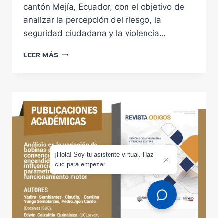
cantón Mejía, Ecuador, con el objetivo de
analizar la percepción del riesgo, la
seguridad ciudadana y la violencia…
PERCEPCIÓN
LEER MÁS
DEL
RIESGO,
SEGURIDAD
Y
VIOLENCIA
EN
LA
COMUNIDAD
UYUMBICHO
EN
¡Hola! Soy tu asistente virtual. Haz
clic para empezar.
MEJÍA,
ECUADOR