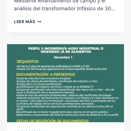
Mediante levantamiento de campo y el
análisis del transformador trifásico de 30…
ANÁLISIS
LEER MÁS
DE
CALIDAD
DE
ENERGÍA
EN
LA
PLANTA
RECICLADORA
RIORECICLE
RECYPRO