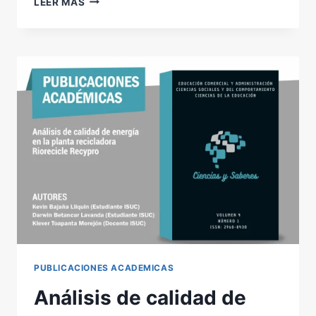
LEER MÁS
CONTABILIDAD
DE
GESTIÓN
Y
LOGÍSTICA
EMPRESARIAL
COMO
INSTRUMENTOS
DE
REDUCCIÓN
DE
COSTOS
EN
EMPRESAS
MANUFACTURERAS
DE
LATACUNGA
PUBLICACIONES ACADEMICAS
Análisis de calidad de