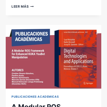
CARACTERIZACIÓN
LEER MÁS
DE
LA
CAPACIDAD
ANTIOXIDANTE
Y
CUANTIFICACIÓN
DE
COMPUESTOS
FENÓLICOS
Y
SU
IMPACTO
EN
LA
SALUD
PUBLICACIONES ACADEMICAS
A Modular ROS