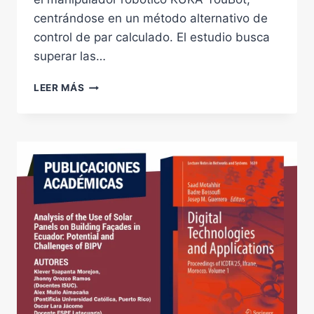
centrándose en un método alternativo de
control de par calculado. El estudio busca
superar las…
A
LEER MÁS
MODULAR
ROS
FRAMEWORK
FOR ENHANCED
KUKA
YOUBOT
MANIPULATION